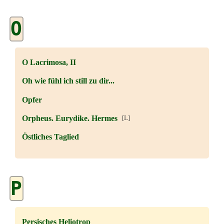
O
O Lacrimosa, II
Oh wie fühl ich still zu dir...
Opfer
Orpheus. Eurydike. Hermes
[L]
Östliches Taglied
P
Persisches Heliotrop