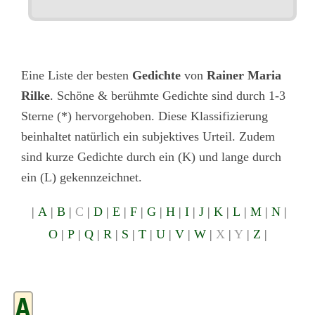
Eine Liste der besten
Gedichte
von
Rainer Maria
Rilke
. Schöne & berühmte Gedichte sind durch 1-3
Sterne (*) hervorgehoben. Diese Klassifizierung
beinhaltet natürlich ein subjektives Urteil. Zudem
sind kurze Gedichte durch ein (K) und lange durch
ein (L) gekennzeichnet.
|
A
|
B
|
C
|
D
|
E
|
F
|
G
|
H
|
I
|
J
|
K
|
L
|
M
|
N
|
O
|
P
|
Q
|
R
|
S
|
T
|
U
|
V
|
W
|
X
|
Y
|
Z
|
A