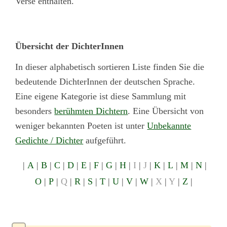
Verse enthalten.
Übersicht der DichterInnen
In dieser alphabetisch sortieren Liste finden Sie die
bedeutende DichterInnen der deutschen Sprache.
Eine eigene Kategorie ist diese Sammlung mit
besonders
berühmten Dichtern
. Eine Übersicht von
weniger bekannten Poeten ist unter
Unbekannte
Gedichte / Dichter
aufgeführt.
|
A
|
B
|
C
|
D
|
E
|
F
|
G
|
H
|
I
|
J
|
K
|
L
|
M
|
N
|
O
|
P
|
Q
|
R
|
S
|
T
|
U
|
V
|
W
|
X
|
Y
|
Z
|