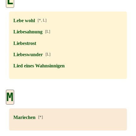
L
Lebe wohl
[*, L]
Liebesahnung
[L]
Liebestrost
Liebeswunder
[L]
Lied eines Wahnsinnigen
M
Mariechen
[*]