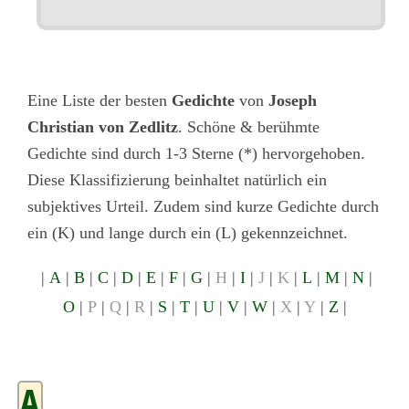
Eine Liste der besten
Gedichte
von
Joseph
Christian von Zedlitz
. Schöne & berühmte
Gedichte sind durch 1-3 Sterne (*) hervorgehoben.
Diese Klassifizierung beinhaltet natürlich ein
subjektives Urteil. Zudem sind kurze Gedichte durch
ein (K) und lange durch ein (L) gekennzeichnet.
|
A
|
B
|
C
|
D
|
E
|
F
|
G
|
H
|
I
|
J
|
K
|
L
|
M
|
N
|
O
|
P
|
Q
|
R
|
S
|
T
|
U
|
V
|
W
|
X
|
Y
|
Z
|
A