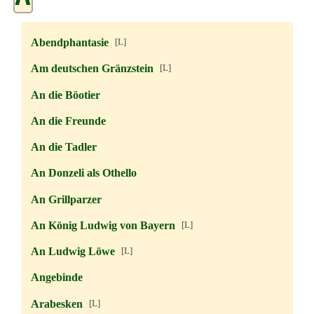
Abendphantasie
[L]
Am deutschen Gränzstein
[L]
An die Böotier
An die Freunde
An die Tadler
An Donzeli als Othello
An Grillparzer
An König Ludwig von Bayern
[L]
An Ludwig Löwe
[L]
Angebinde
Arabesken
[L]