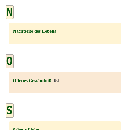
N
Nachtseite des Lebens
O
Offenes Geständniß
[K]
S
Scheue Liebe