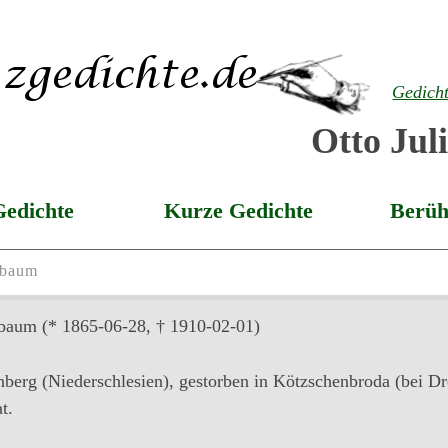
Gedich
Otto Ju
Gedichte
Kurze Gedichte
Berüh
rbaum
rbaum
(* 1865-06-28, † 1910-02-01)
berg (Niederschlesien), gestorben in Kötzschenbroda (bei Dr
t.