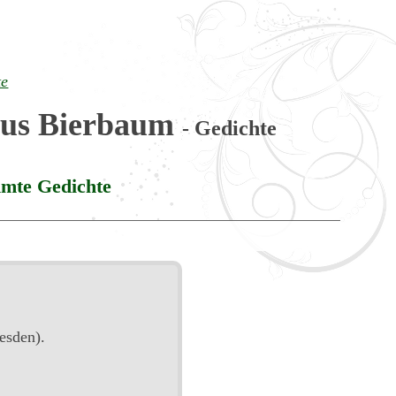
te
lius Bierbaum
- Gedichte
mte Gedichte
esden).