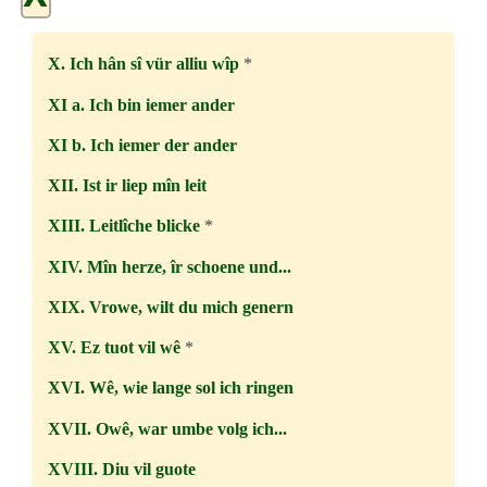
X. Ich hân sî vür alliu wîp
*
XI a. Ich bin iemer ander
XI b. Ich iemer der ander
XII. Ist ir liep mîn leit
XIII. Leitlîche blicke
*
XIV. Mîn herze, îr schoene und...
XIX. Vrowe, wilt du mich genern
XV. Ez tuot vil wê
*
XVI. Wê, wie lange sol ich ringen
XVII. Owê, war umbe volg ich...
XVIII. Diu vil guote