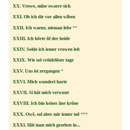
XX. Vrowe, mîne swaere sich
XXI. Ob ich dir vor allen wîben
XXII. Ich waene, nieman lebe
**
XXIII. Ich hôrte ûf der heide
XXIV. Solde ich iemer vrowen leit
XXIX. Wie sol vröidelôser tage
XXV. Uns ist zergangen
*
XXVI. Mich wundert harte
XXVII. Si hât mich verwunt
XXVIII. Ich bin keiser âne krône
XXX. Owê, sol aber mir iemer mê
***
XXXI. Hât man mich gesehen in...