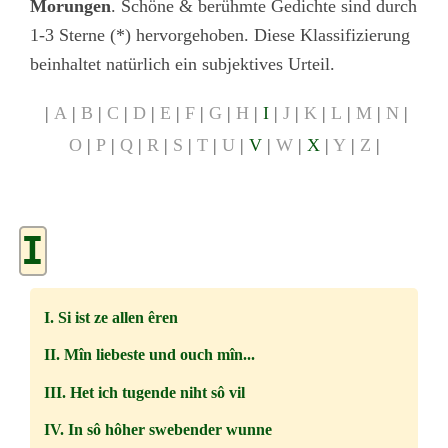
Morungen
. Schöne & berühmte Gedichte sind durch
1-3 Sterne (*) hervorgehoben. Diese Klassifizierung
beinhaltet natürlich ein subjektives Urteil.
|
A
|
B
|
C
|
D
|
E
|
F
|
G
|
H
|
I
|
J
|
K
|
L
|
M
|
N
|
O
|
P
|
Q
|
R
|
S
|
T
|
U
|
V
|
W
|
X
|
Y
|
Z
|
I
I. Si ist ze allen êren
II. Mîn liebeste und ouch mîn...
III. Het ich tugende niht sô vil
IV. In sô hôher swebender wunne