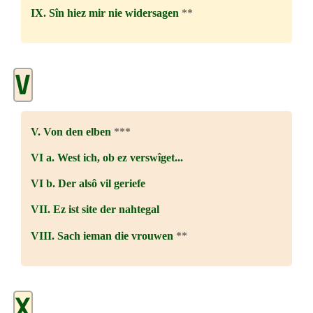
IX. Sîn hiez mir nie widersagen
**
V
V. Von den elben
***
VI a. West ich, ob ez verswîget...
VI b. Der alsô vil geriefe
VII. Ez ist site der nahtegal
VIII. Sach ieman die vrouwen
**
X