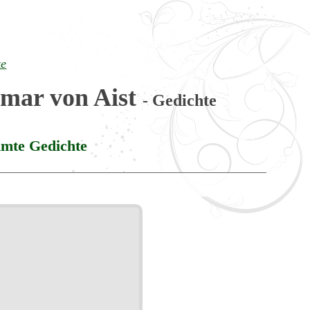
te
tmar von Aist
- Gedichte
mte Gedichte