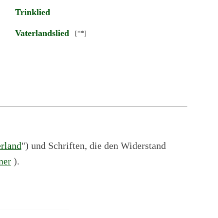
Trinklied
Vaterlandslied
[**]
rland
") und Schriften, die den Widerstand
ner
).