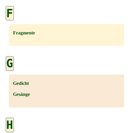
F
Fragmente
G
Gedicht
Gesänge
H