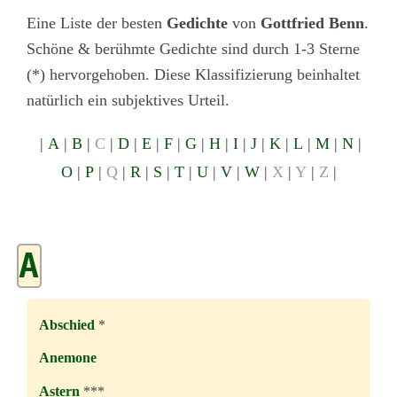
Eine Liste der besten
Gedichte
von
Gottfried Benn
.
Schöne & berühmte Gedichte sind durch 1-3 Sterne
(*) hervorgehoben. Diese Klassifizierung beinhaltet
natürlich ein subjektives Urteil.
|
A
|
B
|
C
|
D
|
E
|
F
|
G
|
H
|
I
|
J
|
K
|
L
|
M
|
N
|
O
|
P
|
Q
|
R
|
S
|
T
|
U
|
V
|
W
|
X
|
Y
|
Z
|
A
Abschied
*
Anemone
Astern
***