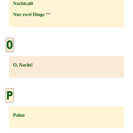
Nachtcafé
Nur zwei Dinge
**
O
O, Nacht!
P
Palau