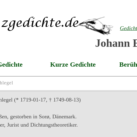
Gedich
Johann E
Gedichte
Kurze Gedichte
Berüh
hlegel
hlegel
(* 1719-01-17, † 1749-08-13)
en, gestorben in Sorø, Dänemark.
r, Jurist und Dichtungstheoretiker.