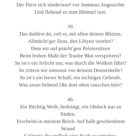
Der Fürst sich niederwarf vor Ammons Angesichte
Und flehend so zum Himmel rast:
39.
Das duldest du, ruft er, mit allen deinen Blitzen,
Allmächt′ger Zeus, den Libyen verehrt?
Dem wir auf prächt′gen Polstersitzen
Beim frohen Mahl der Traube Blut verspritzen?
So ist′s ein Irrlicht nur, was durch die Wolken fährt?
So zittern wir umsonst vor deinem Donnerkeile?
So ist′s ein leerer Schall, ein nichtiges Geheule,
Was unser bebend Ohr dort oben rauschen hört?
40.
Ein flüchtig Weib, bedrängt, ein Obdach nur zu
finden,
Erscheint in meinem Reich. Auf halb geschenktem
Strand
Gelingt′s ihr endlich eine Stadt zu gründen,