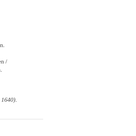
n.
n /
.
 1640).