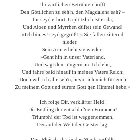
Ihr zärtlichen Betrübten hofft
Den Göttlichen zu seh'n, den Magdalena sah? –
Ihr seyd erhört. Urplötzlich ist er da,
Und Aloen und Myrrhen düftet sein Gewand!
»Ich bin es! seyd gegrüßt!« Sie fallen zitternd
nieder.
Sein Arm erhebt sie wieder:
»Geht hin in unser Vaterland,
Und sagt den Jüngern an: Ich lebe,
Und fahre bald hinauf in meines Vaters Reich;
Doch will ich alle seh'n, bevor ich mich für euch
Zu meinem Gott und eurem Gott gen Himmel hebe.«
Ich folge Dir, verklärter Held!
Dir Erstling der entschlaf'nen Frommen!
Triumph! der Tod ist weggenommen,
Der auf der Welt der Geister lag.
Dies Fleisch, das in den Staub zerfällt,