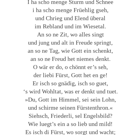
I ha scho menge Sturm und Schnee
i ha scho menge Früehlig gseh,
und Chrieg und Elend überal
im Rebland und im Wiesetal.
An so ne Zit, wo alles singt
und jung und alt in Freude springt,
an so ne Tag, wie Gott ein schenkt,
an so ne Freud het niemes denkt.
O wär er do, o chönnt er’s seh,
der liebi Fürst, Gott het en ge!
Er isch so gnädig, isch so guet,
‘s wird Wohltat, was er denkt und tuet.
»Du, Gott im Himmel, sei sein Lohn,
und schirme seinen Fürstenthron.«
Siehsch, Friederli, sel Engelsbild?
Wie luegt’s ein a so lieb und mild!
Es isch di Fürst, wo sorgt und wacht;