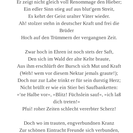
Er zeigt nicht gleich voll Renommage den Hieber;
Ein edler Sinn stieg auf aus blut′gem Streit,
Es kehrt der Geist uralter Väter wieder.
Ah! stolzer stehn in deutscher Kraft und frei die
Brüder
Hoch auf den Trümmern der vergangnen Zeit.
Zwar hoch in Ehren ist noch stets der Saft,
Den sich im Wald der alte Kelte braute,
Aus ihm erschlürft der Bursch sich Mut und Kraft
(Weh! wem vor diesem Nektar jemals graute!);
Doch nur zur Labe trinkt er für sein durstig Herz;
Nicht brüllt er wie ein Stier bei Saufbanketten:
»′ne Halbe vor«, »Blitz! Füchslein sauf«, »ich laß
dich treten!«
Pfui! roher Zeiten schlecht vererbter Scherz!
Doch wo im trauten, engverbundnen Kranz
Zur schönen Eintracht Freunde sich verbunden,