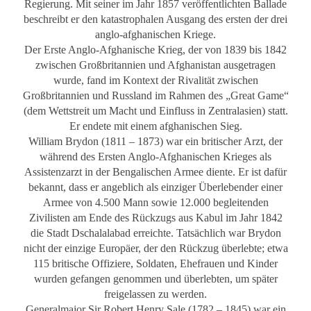
Regierung. Mit seiner im Jahr 1857 veröffentlichten Ballade
beschreibt er den katastrophalen Ausgang des ersten der drei
anglo-afghanischen Kriege.
Der Erste Anglo-Afghanische Krieg, der von 1839 bis 1842
zwischen Großbritannien und Afghanistan ausgetragen
wurde, fand im Kontext der Rivalität zwischen
Großbritannien und Russland im Rahmen des „Great Game“
(dem Wettstreit um Macht und Einfluss in Zentralasien) statt.
Er endete mit einem afghanischen Sieg.
William Brydon (1811 – 1873) war ein britischer Arzt, der
während des Ersten Anglo-Afghanischen Krieges als
Assistenzarzt in der Bengalischen Armee diente. Er ist dafür
bekannt, dass er angeblich als einziger Überlebender einer
Armee von 4.500 Mann sowie 12.000 begleitenden
Zivilisten am Ende des Rückzugs aus Kabul im Jahr 1842
die Stadt Dschalalabad erreichte. Tatsächlich war Brydon
nicht der einzige Europäer, der den Rückzug überlebte; etwa
115 britische Offiziere, Soldaten, Ehefrauen und Kinder
wurden gefangen genommen und überlebten, um später
freigelassen zu werden.
Generalmajor Sir Robert Henry Sale (1782 – 1845) war ein