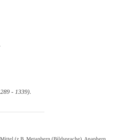
,
89 - 1339).
 Mittel (z.B. Metaphern (Bildsprache), Anaphern