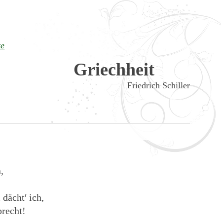
te
Griechheit
Friedrich Schiller
,
dächt′ ich,
precht!