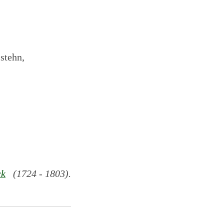
stehn,
!
ck
(1724 - 1803).