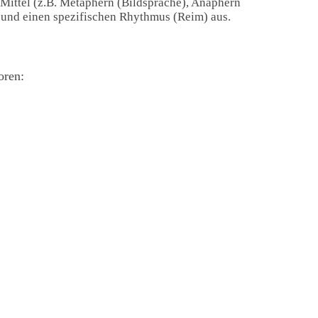
 Mittel (z.B. Metaphern (Bildsprache), Anaphern
) und einen spezifischen Rhythmus (Reim) aus.
oren: