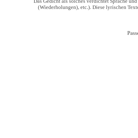
Das Gedicht als solches verdichtet Sprache und
(Wiederholungen), etc.). Diese lyrischen Tex
Pass