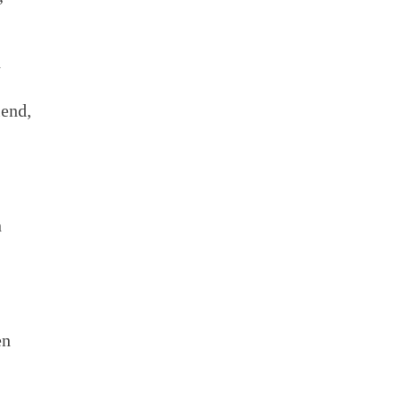
d
lend,
n
en