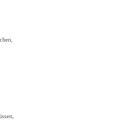
chen,
üssen,