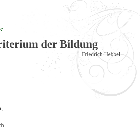
te
iterium der Bildung
Friedrich Hebbel
n,
;
ch