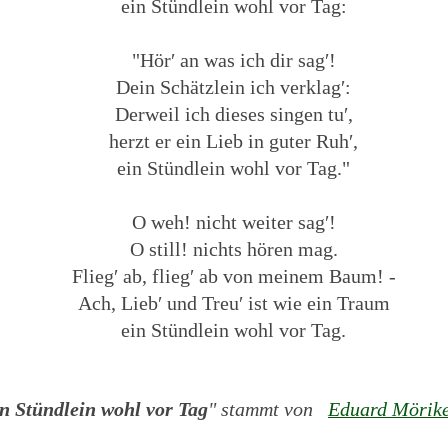
ein Stündlein wohl vor Tag:
"Hör′ an was ich dir sag′!
Dein Schätzlein ich verklag′:
Derweil ich dieses singen tu′,
herzt er ein Lieb in guter Ruh′,
ein Stündlein wohl vor Tag."
O weh! nicht weiter sag′!
O still! nichts hören mag.
Flieg′ ab, flieg′ ab von meinem Baum! -
Ach, Lieb′ und Treu′ ist wie ein Traum
ein Stündlein wohl vor Tag.
n Stündlein wohl vor Tag
" stammt von
Eduard Mörik