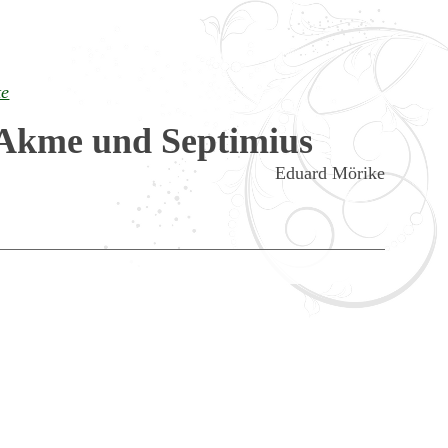
te
Akme und Septimius
Eduard Mörike