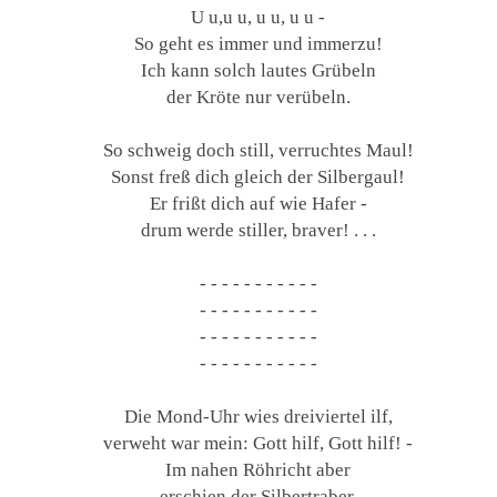
U u,u u, u u, u u -
So geht es immer und immerzu!
Ich kann solch lautes Grübeln
der Kröte nur verübeln.
So schweig doch still, verruchtes Maul!
Sonst freß dich gleich der Silbergaul!
Er frißt dich auf wie Hafer -
drum werde stiller, braver! . . .
- - - - - - - - - - -
- - - - - - - - - - -
- - - - - - - - - - -
- - - - - - - - - - -
Die Mond-Uhr wies dreiviertel ilf,
verweht war mein: Gott hilf, Gott hilf! -
Im nahen Röhricht aber
erschien der Silbertraber.